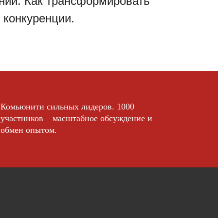
ний. Как трансформировать
 конкуренции.
Комьюнити сильных лидеров. 1000
участников – масштабное обсуждение и
обмен опытом.