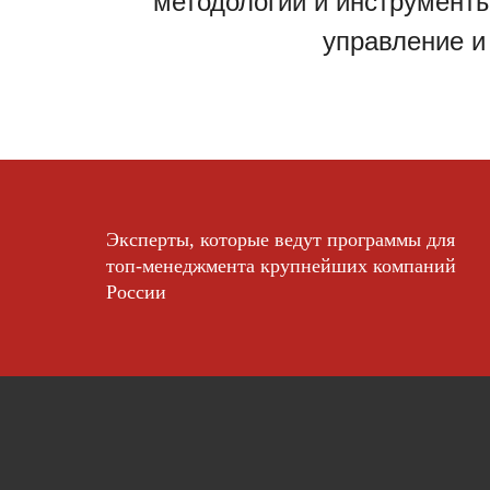
методологии и инструмент
управление и
Эксперты, которые ведут программы для
топ-менеджмента крупнейших компаний
России