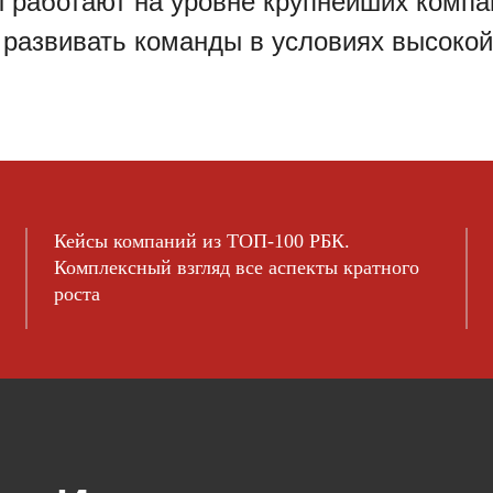
ы работают на уровне крупнейших компа
 развивать команды в условиях высокой
Кейсы компаний из ТОП-100 РБК.
Комплексный взгляд все аспекты кратного
роста