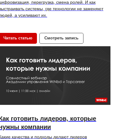
цифровизация, перегрузка, смена ролей. И как
выстраивать системы, где технологии не заменяют
людей, а усиливают их.
Читать статью
Смотреть запись
Как готовить лидеров, которые
нужны компании
Какие качества и подходы делают лидеров