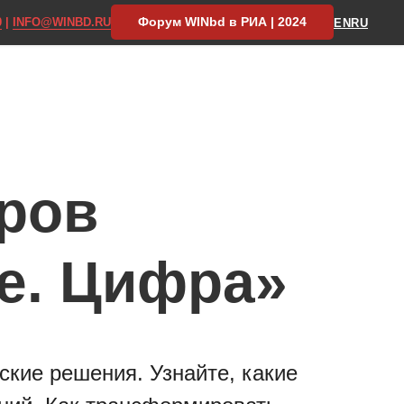
Форум WINbd в РИА | 2024
0
|
INFO@WINBD.RU
EN
RU
ров
е. Цифра»
кие решения. Узнайте, какие