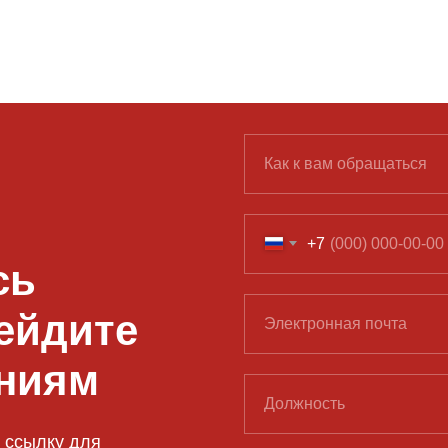
Как к вам обращаться
+7
сь
ейдите
Электронная почта
ениям
Должность
 ссылку для