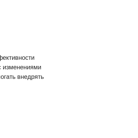
фективности
с изменениями
огать внедрять