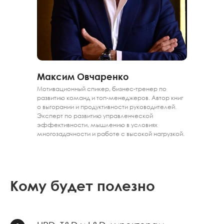
Максим Овчаренко
Мотивационный спикер, бизнес-тренер по
развитию команд и топ-менеджеров. Автор книг
о выгорании и продуктивности руководителей.
Эксперт по развитию управленческой
эффективности, мышлению в условиях
многозадачности и работе с высокой нагрузкой.
Кому будет полезно