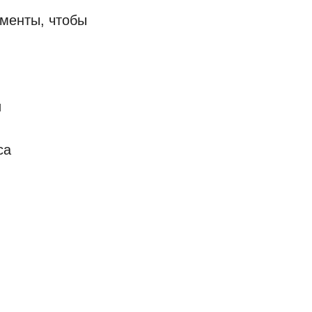
менты, чтобы
и
са