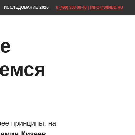
ИССЛЕДОВАНИЕ 2026
8 (499) 938-98-40
|
INFO@WINBD.RU
не
щемся
рее принципы, на
амин Кизеев