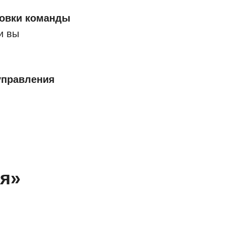
товки команды
и вы
управления
ия»