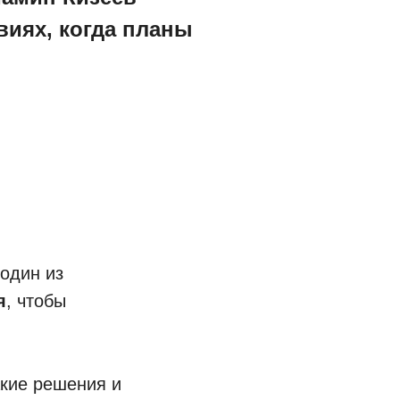
виях, когда планы
один из
я
, чтобы
акие решения и