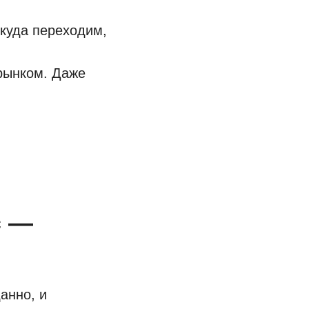
куда переходим,
рынком. Даже
с —
анно, и