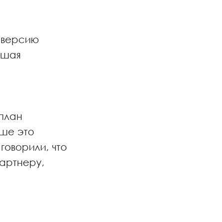
 версию
ышая
 план
ше это
говорили, что
артнеру,