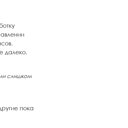
ботку
равлении
сов.
ще далеко.
ями слишком
другие пока