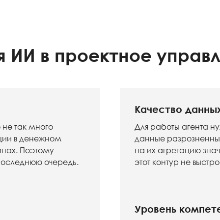
 ИИ в проектное управ
Качество данны
 не так много
Для работы агента н
ции в денежном
данные разрозненны, 
инах. Поэтому
на их агрегацию зна
 последнюю очередь.
этот контур не выстро
Уровень компет