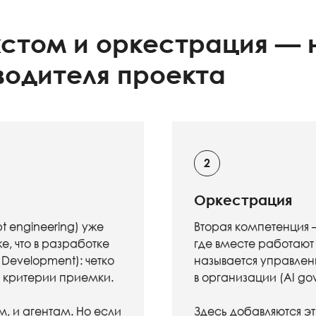
кстом и оркестрация — 
водителя проекта
Оркестрация
 engineering) уже
Вторая компетенция
е, что в разработке
где вместе работают 
 Development): четко
называется управлен
и критерии приемки.
в организации (AI go
м, и агентам. Но если
Здесь добавляются э