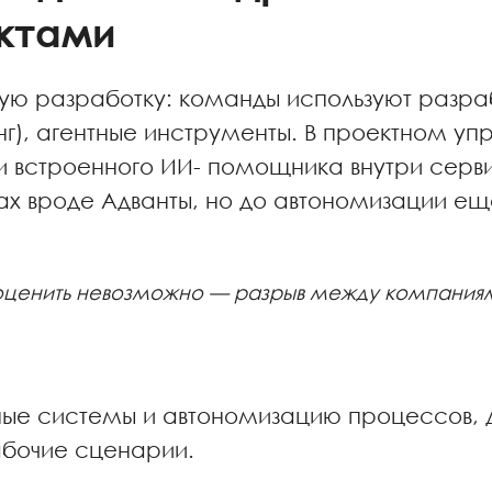
ектами
ую разработку: команды используют разра
нг), агентные инструменты. В проектном уп
и встроенного ИИ- помощника внутри серви
ах вроде Адванты, но до автономизации е
у оценить невозможно — разрыв между компани
ные системы и автономизацию процессов, 
абочие сценарии.