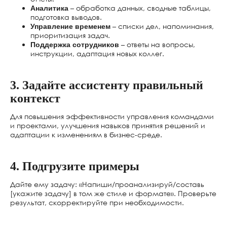
– обработка данных, сводные таблицы,
Аналитика
подготовка выводов.
– списки дел, напоминания,
Управление временем
приоритизация задач.
– ответы на вопросы,
Поддержка сотрудников
инструкции, адаптация новых коллег.
3. Задайте ассистенту правильный
контекст
Для повышения эффективности управления командами
и проектами, улучшения навыков принятия решений и
адаптации к изменениям в бизнес-среде.
4. Подгрузите примеры
Deepl
https://www.deepl.com/ru/translator
Дайте ему задачу: «Напиши/проанализируй/составь
[укажите задачу] в том же стиле и формате». Проверьте
результат, скорректируйте при необходимости.