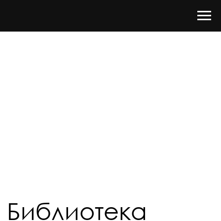
Библиотека
нейросетевых
инструментов
от Академии управления WINbd