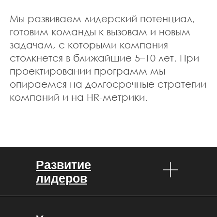
LM Studio
https://lmstudio.ai
Мы развиваем лидерский потенциал,
готовим команды к вызовам и новым
задачам, с которыми компания
столкнется в ближайшие 5–10 лет. При
проектировании программ мы
опираемся на долгосрочные стратегии
компаний и на HR-метрики.
MagicQuill
https://github.com/ant-
research/MagicQuill
Развитие
лидеров
Развиваем лидеров через поиск
Форматы
Управление контекстом