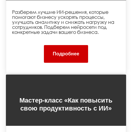
Разберем лучшие ИИ-решения, которые
помогают бизнесу ускорять процессы,
улучшать аналитику и снижать нагрузку на
сотрудников. Подберем нейросети под
конкретные задачи вашего бизнеса.
Подробнее
Kandinsky
https://fusionbrain.ai
Мастер-класс «Как повысить
Kling
https://klingai.com
свою продуктивность с ИИ»