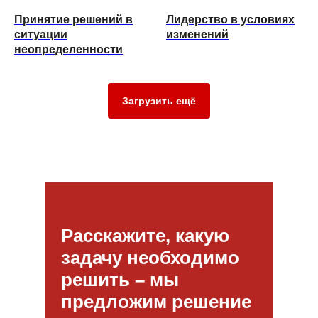
Принятие решений в
Лидерство в условиях
ситуации
изменений
неопределенности
Загрузить ещё
Расскажите, какую
задачу необходимо
n8n
https://n8n.io
решить – мы
предложим решение