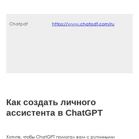
Chatpdf
https://www.chatpdf.com/ru
Claude
https://claude.com/product
Как создать личного
ассистента в ChatGPT
Хотите, чтобы ChatGPT помогал вам с рутинными