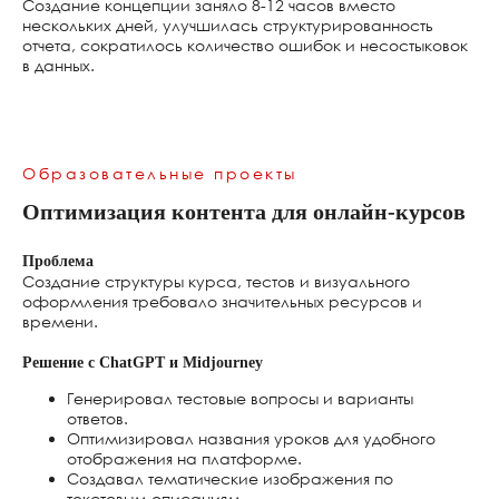
Создание концепции заняло 8-12 часов вместо
нескольких дней, улучшилась структурированность
отчета, сократилось количество ошибок и несостыковок
в данных.
Образовательные проекты
Оптимизация контента для онлайн-курсов
Elicit
https://elicit.com
Проблема
Создание структуры курса, тестов и визуального
оформления требовало значительных ресурсов и
времени.
Решение с ChatGPT и Midjourney
Генерировал тестовые вопросы и варианты
ответов.
Оптимизировал названия уроков для удобного
отображения на платформе.
Создавал тематические изображения по
Fooocus
https://github.com/lllyasviel/Fooocus
текстовым описаниям.