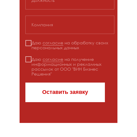
Должность
Компания
Даю
согласие
на обработку своих
персональных данных
Даю
согласие
на получение
PolymerAI
https://www.polymersearch.com
информационных и рекламных
рассылок от ООО "ВИН Бизнес
Решения"
Оставить заявку