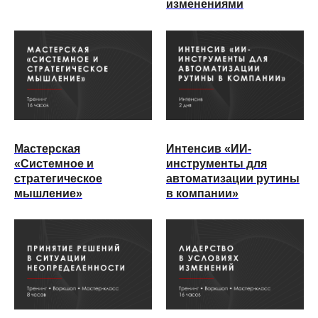
изменениями
управленцев и предпринимателей»
Корпоративная программа
Корпоративная программа
«Цифровые навыки в современной
«Экономика производства»
компании»
Бережливое производство
Аудит компетенций компании в
сфере ИИ
Мастерская
Интенсив «ИИ-
Mystral (Le Chat)
https://chat.mistral.ai/chat
«Системное и
инструменты для
стратегическое
автоматизации рутины
мышление»
в компании»