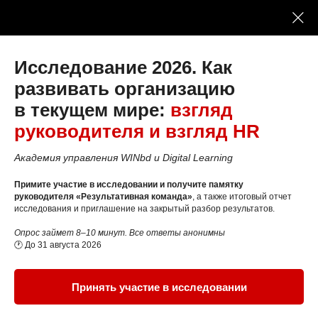
Исследование 2026. Как
развивать организацию
в текущем мире:
взгляд
руководителя и взгляд HR
Как управлять
Академия управления WINbd и Digital Learning
отношениями со
стейкхолдерами
Примите участие в исследовании и получите памятку
руководителя «Результативная команда»
, а также итоговый отчет
исследования и приглашение на закрытый разбор результатов.
Опрос займет 8–10 минут. Все ответы анонимны
Чтобы обеспечить успех проекта,
🕐 До 31 августа 2026
необходимо учитывать интересы его
Принять участие в исследовании
заинтересованных сторон или
стейкхолдеров. Как общаться с