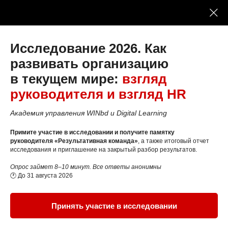
Исследование 2026. Как
развивать организацию
в текущем мире:
взгляд
руководителя и взгляд HR
Развиваем систему
Академия управления WINbd и Digital Learning
управления проектами
в Дальневосточном ГАУ
Примите участие в исследовании и получите памятку
руководителя «Результативная команда»
, а также итоговый отчет
исследования и приглашение на закрытый разбор результатов.
Опрос займет 8–10 минут. Все ответы анонимны
Подготовили топ-менеджмент
🕐 До 31 августа 2026
Дальневосточного ГАУ к управлению
университетскими проектами.
Принять участие в исследовании