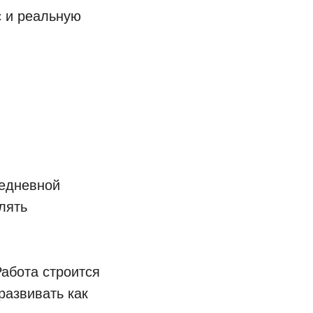
с и реальную
жедневной
лять
абота строится
развивать как