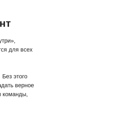
нт
утри»,
ся для всех
 Без этого
адать верное
и команды,