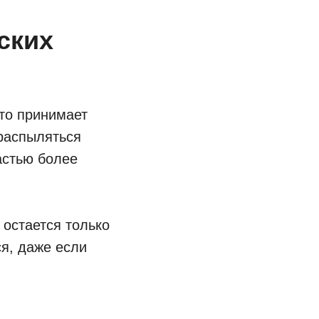
ских
кто принимает
 распыляться
астью более
 остается только
ся, даже если