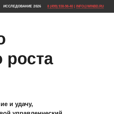
ИССЛЕДОВАНИЕ 2026
8 (499) 938-98-40
|
INFO@WINBD.RU
о
 роста
ие и удачу,
живой управленческий