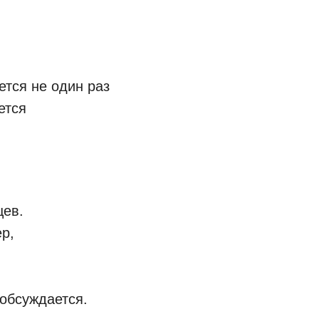
ется не один раз
ется
цев.
р,
обсуждается.