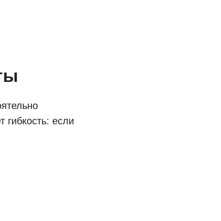
ты
оятельно
 гибкость: если