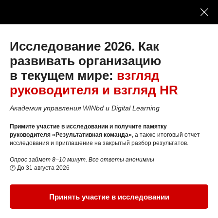
Исследование 2026. Как
развивать организацию
в текущем мире:
взгляд
руководителя и взгляд HR
Вебинар «Управление
Академия управления WINbd и Digital Learning
проектами капитального
строительства»
Примите участие в исследовании и получите памятку
руководителя «Результативная команда»
, а также итоговый отчет
исследования и приглашение на закрытый разбор результатов.
Опрос займет 8–10 минут. Все ответы анонимны
25 августа, 16:00 МСК
🕐 До 31 августа 2026
Вебинар прошел, можно посмотреть в
записи
Принять участие в исследовании